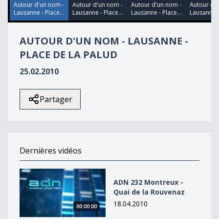
Autour d'un nom -
Autour d'un nom -
Autour d'un nom -
Autour d'
Lausanne - Place...
Lausanne - Place...
Lausanne - Place...
Lausanne - 
AUTOUR D'UN NOM - LAUSANNE -
PLACE DE LA PALUD
25.02.2010
Partager
Dernières vidéos
ADN 232 Montreux - Quai de la Rouvenaz
ADN 232 Montreux -
Quai de la Rouvenaz
18.04.2010
00:00:00