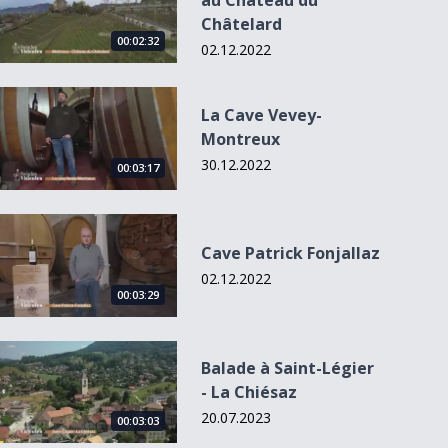
au Château du
Châtelard
00:02:32
02.12.2022
La Cave Vevey-Montreux
La Cave Vevey-
Montreux
30.12.2022
00:03:17
Cave Patrick Fonjallaz
Cave Patrick Fonjallaz
02.12.2022
00:03:29
Balade à Saint-Légier - La Chiésaz
Balade à Saint-Légier
- La Chiésaz
20.07.2023
00:03:03