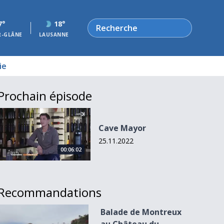
Rechercher
7°
18°
R-GLÂNE
LAUSANNE
ie
Prochain épisode
Cave Mayor
Cave Mayor
25.11.2022
00:06:02
Recommandations
Balade de Montreux au Château du Châtelard
Balade de Montreux