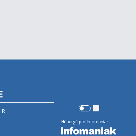
E
Use setting
IR
Hébergé par Infomaniak