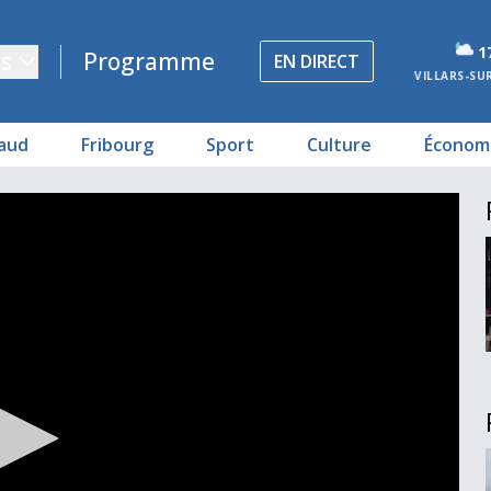
1
s
Programme
EN DIRECT
VILLARS-SU
aud
Fribourg
Sport
Culture
Économ