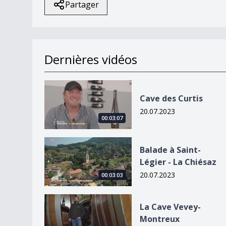
Partager
Dernières vidéos
Cave des Curtis
Cave des Curtis
20.07.2023
00:03:07
Balade à Saint-Légier - La Chiésaz
Balade à Saint-
Légier - La Chiésaz
20.07.2023
00:03:03
La Cave Vevey-Montreux
La Cave Vevey-
Montreux