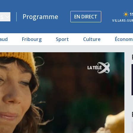
1
s
Programme
EN DIRECT
VILLARS-SU
aud
Fribourg
Sport
Culture
Économ