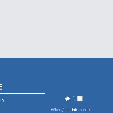
E
Use setting
IR
Hébergé par Infomaniak