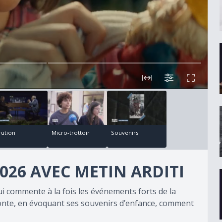
00:05:44
00:15:53
rution
Micro-trottoir
Souvenirs
026 AVEC METIN ARDITI
ui commente à la fois les événements forts de la
aconte, en évoquant ses souvenirs d’enfance, comment