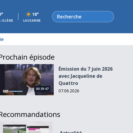
Rechercher
9°
18°
R-GLÂNE
LAUSANNE
ie
Prochain épisode
Émission du 7 juin 2026 avec Jacqueline de Quattro
Émission du 7 juin 2026
avec Jacqueline de
Quattro
00:39:47
07.06.2026
Recommandations
Actualité