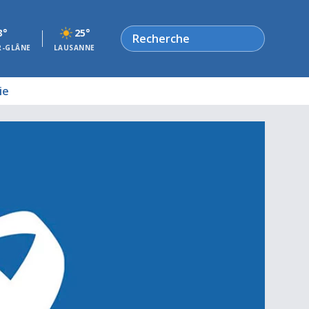
Rechercher
3°
25°
R-GLÂNE
LAUSANNE
ie