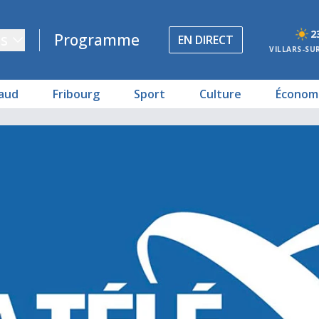
2
s
Programme
EN DIRECT
VILLARS-SU
aud
Fribourg
Sport
Culture
Économ