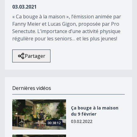
42
03.03.2021
seconds
« Ca bouge à la maison », l’émission animée par
Fanny Meier et Lucas Gigon, proposée par Pro
Senectute. L’importance d’une activité physique
régulière pour les seniors… et les plus jeunes!
Partager
Dernières vidéos
Ça bouge à la maison du 9 février
Ça bouge à la maison
du 9 février
03.02.2022
00:38:12