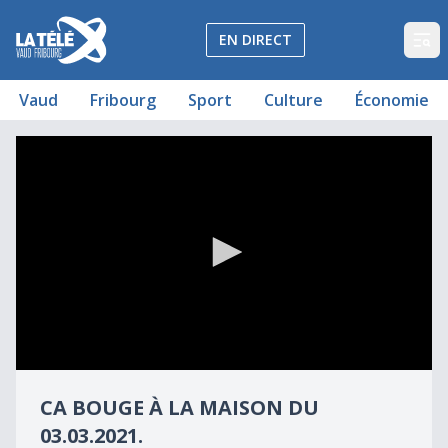
La Télé - Télévision régionale Vaud et Fribourg
EN DIRECT
Op
Vaud
Fribourg
Sport
Culture
Économie
Émission du 3 mars 2021
Ca bouge à la maison du 03.03.2021.
0
seconds
CA BOUGE À LA MAISON DU
of
37
03.03.2021.
minutes,