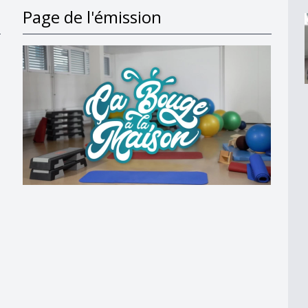
Page de l'émission
n
n
n
n