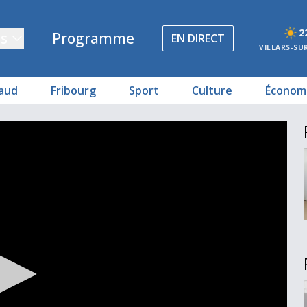
2
s
Programme
EN DIRECT
VILLARS-SU
aud
Fribourg
Sport
Culture
Économ