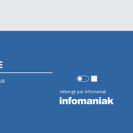
E
Use setting
IR
Hébergé par Infomaniak