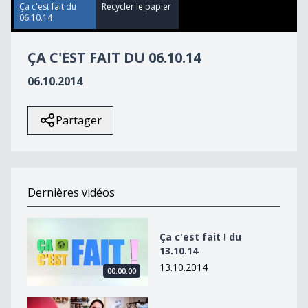
3
Ça c'est fait du
Recycler le papier
seconds
06.10.14
ÇA C'EST FAIT DU 06.10.14
06.10.2014
Partager
Dernières vidéos
Ça c&#039;est fait ! du 13.10.14
Ça c'est fait ! du
13.10.14
13.10.2014
00:00:00
Ne pas réfrigérer trop froid