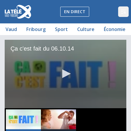
La Télé - Télévision régionale Vaud et Fribourg
EN DIRECT
Op
Vaud
Fribourg
Sport
Culture
Économie
Ça c'est fait du 06.10.14
Recycler le papier
Ça c'est fait du 06.10.14
00
00:00:00
0
seconds
of
4
minutes,