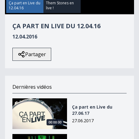
57
Ça part en Live du
Them Stones en
seconds
12.04.16
live !
ÇA PART EN LIVE DU 12.04.16
12.04.2016
Partager
Dernières vidéos
Ça part en Live du 27.06.17
Ça part en Live du
27.06.17
27.06.2017
00:00:00
Attack Vertical part en live !