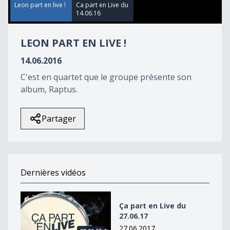
26
Leon part en live !
Ca part en Live du
seconds
14.06.16
LEON PART EN LIVE !
14.06.2016
C'est en quartet que le groupe présente son
album, Raptus.
Partager
Dernières vidéos
Ça part en Live du 27.06.17
Ça part en Live du
27.06.17
27.06.2017