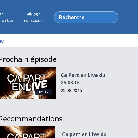
Rechercher
2°
23°
R-GLÂNE
LAUSANNE
ie
Prochain épisode
Ça Part en Live du 25.08.15
Ça Part en Live du
25.08.15
25.08.2015
00:13:26
Recommandations
Ca part en Live du 21.06.16
Ca part en Live du