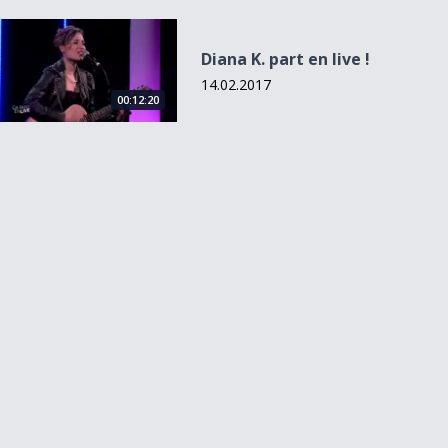
Diana K. part en live !
Diana K. part en live !
14.02.2017
00:12:20