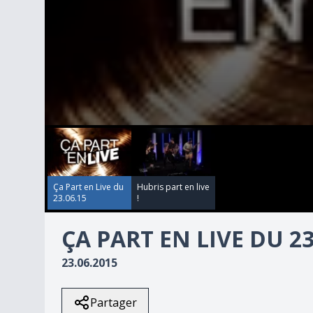
00:00:00
00:00:00
0
seconds
of
13
minutes,
22
Ça Part en Live du
Hubris part en live
seconds
Volume
23.06.15
!
90%
ÇA PART EN LIVE DU 23
23.06.2015
Partager