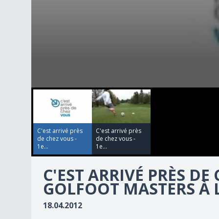
00:00:00
00:00:00
0
seconds
of
5
minutes,
38
C'est arrivé près
C'est arrivé près
seconds
Volume
de chez vous -
de chez vous -
90%
1e...
1e...
C'EST ARRIVÉ PRÈS DE 
GOLFOOT MASTERS À
18.04.2012