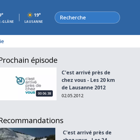
Rechercher
9°
19°
R-GLÂNE
LAUSANNE
ie
Prochain épisode
C&#039;est arrivé près de chez vous - Les 20 km de Lausann
C'est arrivé près de
chez vous - Les 20 km
de Lausanne 2012
00:06:38
02.05.2012
Recommandations
C&#039;est arrivé près de chez vous - Les 24 heures de Villa
C'est arrivé près de