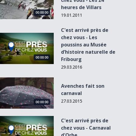
chez vous - Les 24
heures de Villars
00:00:00
19.01.2011
C'est arrivé près de
C&#039;est arrivé près de chez vous - Les poussins au Musée
chez vous - Les
poussins au Musée
d’histoire naturelle de
00:00:00
Fribourg
29.03.2016
Avenches fait son carnaval
Avenches fait son
carnaval
27.03.2015
00:00:00
C&#039;est arrivé près de chez vous - Carnaval d&#039;Orb
C'est arrivé près de
chez vous - Carnaval
d'Orbe