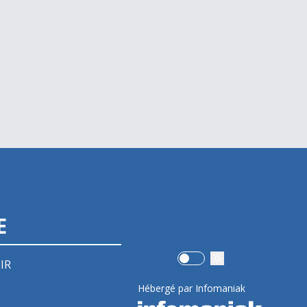
E
Use setting
IR
Hébergé par Infomaniak