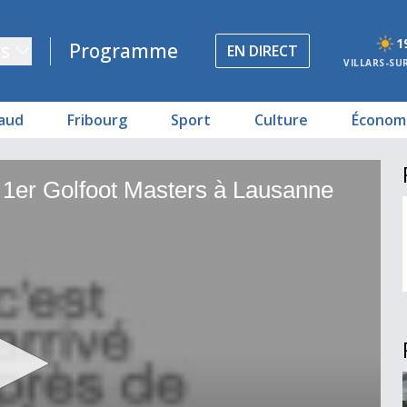
1
s
Programme
EN DIRECT
VILLARS-SU
aud
Fribourg
Sport
Culture
Économ
rs à Lausanne
rs à Lausanne
- 1er Golfoot Masters à Lausanne