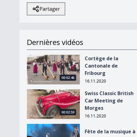
Partager
Dernières vidéos
Cortège de la Cantonale de Fribourg
Cortège de la
Cantonale de
Fribourg
00:02:46
16.11.2020
Swiss Classic British Car Meeting de Morges
Swiss Classic British
Car Meeting de
Morges
00:02:59
16.11.2020
Fête de la musique à Lausanne
Fête de la musique à