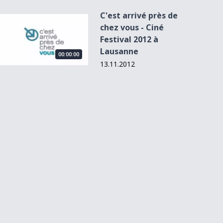
C'est arrivé près de
C&#039;est arrivé près de chez vous - Ciné Festival 2012 à 
chez vous - Ciné
Festival 2012 à
Lausanne
00:00:00
13.11.2012