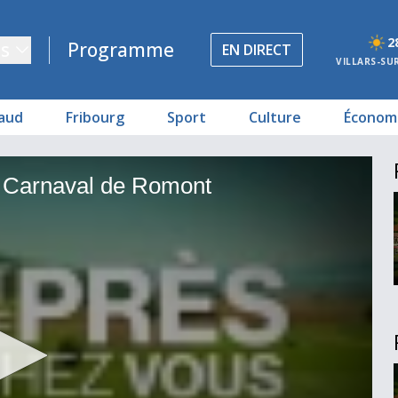
2
s
Programme
EN DIRECT
VILLARS-SU
aud
Fribourg
Sport
Culture
Économ
t
 - Carnaval de Romont