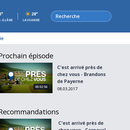
Rechercher
8°
28°
R-GLÂNE
LAUSANNE
ie
Prochain épisode
C&#039;est arrivé près de chez vous - Brandons de Payerne
C'est arrivé près de
chez vous - Brandons
de Payerne
00:02:56
08.03.2017
Recommandations
C&#039;est arrivé près de chez vous - Carnaval de Sainte-Cr
C'est arrivé près de