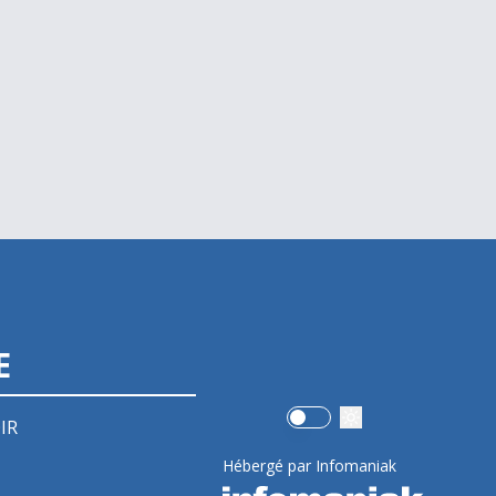
E
Use setting
IR
Hébergé par Infomaniak