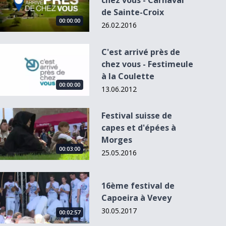
chez vous - Carnaval
de Sainte-Croix
00:00:00
26.02.2016
C&#039;est arrivé près de chez vous - Festimeule à la Coulet
C'est arrivé près de
chez vous - Festimeule
à la Coulette
00:00:00
13.06.2012
Festival suisse de capes et d&#039;épées à Morges
Festival suisse de
capes et d'épées à
Morges
00:03:00
25.05.2016
16ème festival de Capoeira à Vevey
16ème festival de
Capoeira à Vevey
30.05.2017
00:02:57