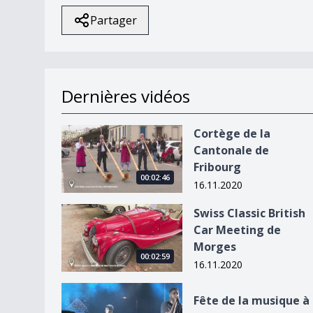
Partager
Dernières vidéos
Cortège de la Cantonale de Fribourg
Cortège de la
Cantonale de
Fribourg
00:02:46
16.11.2020
Swiss Classic British Car Meeting de Morges
Swiss Classic British
Car Meeting de
Morges
00:02:59
16.11.2020
Fête de la musique à Lausanne
Fête de la musique à