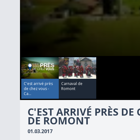
00:00:00
00:02:59
0
seconds
of
2
minutes,
59
C'est arrivé près
Carnaval de
seconds
Volume
de chez vous -
Romont
90%
Ca...
C'EST ARRIVÉ PRÈS DE
DE ROMONT
01.03.2017