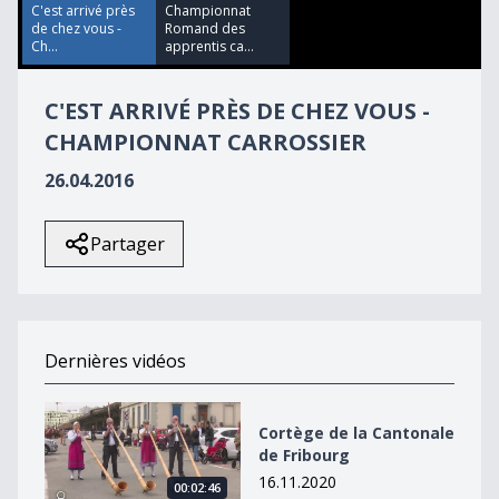
12
C'est arrivé près
Championnat
seconds
de chez vous -
Romand des
Ch...
apprentis ca...
C'EST ARRIVÉ PRÈS DE CHEZ VOUS -
CHAMPIONNAT CARROSSIER
26.04.2016
Partager
Dernières vidéos
Cortège de la Cantonale de Fribourg
Cortège de la Cantonale
de Fribourg
16.11.2020
00:02:46