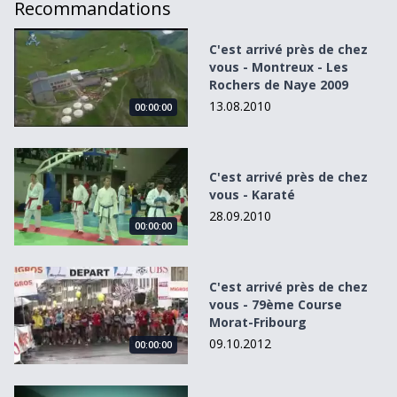
Recommandations
C&#039;est arrivé près de chez vous - Montreux - Les Ro
C'est arrivé près de chez
vous - Montreux - Les
Rochers de Naye 2009
13.08.2010
00:00:00
C&#039;est arrivé près de chez vous - Karaté
C'est arrivé près de chez
vous - Karaté
28.09.2010
00:00:00
C&#039;est arrivé près de chez vous - 79ème Course Mor
C'est arrivé près de chez
vous - 79ème Course
Morat-Fribourg
09.10.2012
00:00:00
A la découverte de la Foire de Fribourg