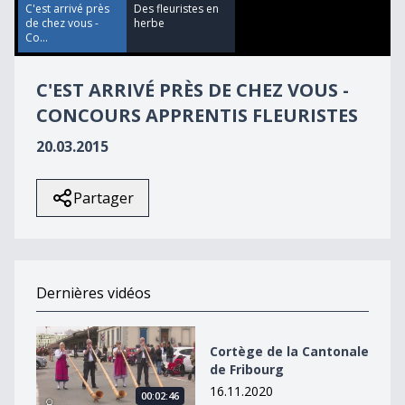
3
C'est arrivé près
Des fleuristes en
seconds
de chez vous -
herbe
Co...
C'EST ARRIVÉ PRÈS DE CHEZ VOUS -
CONCOURS APPRENTIS FLEURISTES
20.03.2015
Partager
Dernières vidéos
Cortège de la Cantonale de Fribourg
Cortège de la Cantonale
de Fribourg
16.11.2020
00:02:46