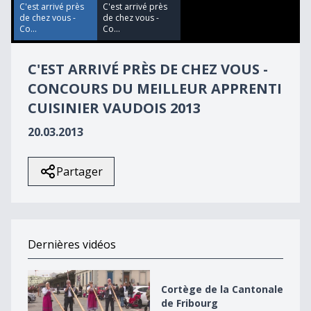
39
C'est arrivé près
C'est arrivé près
seconds
de chez vous -
de chez vous -
Co...
Co...
C'EST ARRIVÉ PRÈS DE CHEZ VOUS -
CONCOURS DU MEILLEUR APPRENTI
CUISINIER VAUDOIS 2013
20.03.2013
Partager
Dernières vidéos
Cortège de la Cantonale de Fribourg
Cortège de la Cantonale
de Fribourg