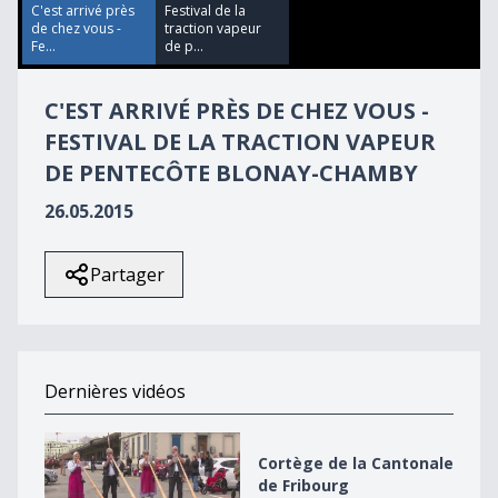
0
C'est arrivé près
Festival de la
de chez vous -
traction vapeur
Fe...
de p...
C'EST ARRIVÉ PRÈS DE CHEZ VOUS -
FESTIVAL DE LA TRACTION VAPEUR
DE PENTECÔTE BLONAY-CHAMBY
26.05.2015
Partager
Dernières vidéos
Cortège de la Cantonale de Fribourg
Cortège de la Cantonale
de Fribourg