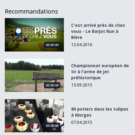
Recommandations
C&#039;est arrivé près de chez vous - Le Barjot Run à Biè
C'est arrivé près de chez
vous - Le Barjot Run à
Bière
12.04.2016
00:00:00
Championnat européen de tir à l&#039;arme de jet préhis
Championnat européen de
tir à l'arme de jet
préhistorique
13.09.2015
00:00:00
80 potiers dans les tulipes à Morges
80 potiers dans les tulipes
à Morges
07.04.2015
00:00:00