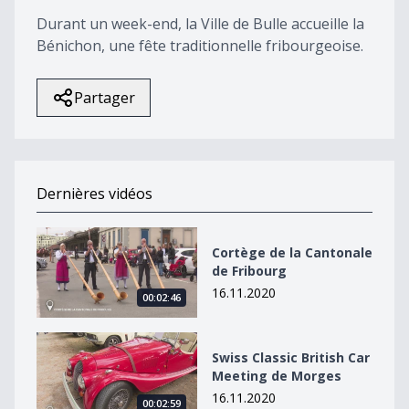
0
Durant un week-end, la Ville de Bulle accueille la
Bénichon, une fête traditionnelle fribourgeoise.
Partager
Dernières vidéos
Cortège de la Cantonale de Fribourg
Cortège de la Cantonale
de Fribourg
16.11.2020
00:02:46
Swiss Classic British Car Meeting de Morges
Swiss Classic British Car
Meeting de Morges
16.11.2020
00:02:59