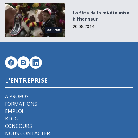
La fête de la mi-été mise à l&#039;honneur
La fête de la mi-été mise
à l'honneur
20.08.2014
00:00:00
L'ENTREPRISE
À PROPOS
FORMATIONS
EMPLOI
BLOG
CONCOURS
NOUS CONTACTER