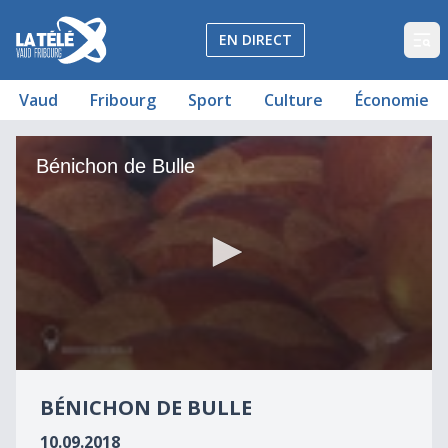
La Télé - Télévision régionale Vaud et Fribourg
EN DIRECT
Op
Vaud
Fribourg
Sport
Culture
Économie
Bénichon de Bulle
Bénichon de Bulle
0
seconds
BÉNICHON DE BULLE
of
3
10.09.2018
minutes,