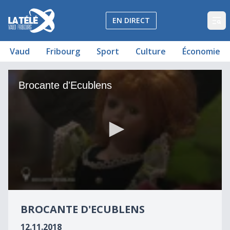
La Télé - Télévision régionale Vaud et Fribourg
EN DIRECT
Op
Vaud
Fribourg
Sport
Culture
Économie
Brocante d'Ecublens
Brocante d'Ecublens
0
seconds
BROCANTE D'ECUBLENS
of
3
12.11.2018
minutes,