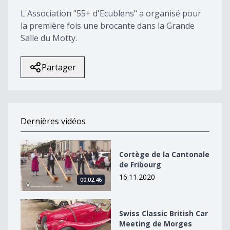
2
L'Association "55+ d'Ecublens" a organisé pour
seconds
la première fois une brocante dans la Grande
Salle du Motty.
Partager
Dernières vidéos
Cortège de la Cantonale de Fribourg
Cortège de la Cantonale
de Fribourg
16.11.2020
00:02:46
Swiss Classic British Car Meeting de Morges
Swiss Classic British Car
Meeting de Morges