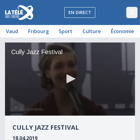
La Télé - Télévision régionale Vaud et Fribourg
EN DIRECT
Op
Vaud
Fribourg
Sport
Culture
Économie
Cully Jazz Festival
Cully Jazz Festival
0
seconds
CULLY JAZZ FESTIVAL
of
3
18.04.2019
minutes,