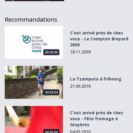
Recommandations
C&#039;est arrivé près de chez vous - Le Comptoir Broya
C'est arrivé près de chez
vous - Le Comptoir Broyard
2009
18.11.2009
00:00:00
La Tzampata à Fribourg
La Tzampata à Fribourg
21.06.2016
00:03:04
C&#039;est arrivé près de chez vous - Fête fromage à Gr
C'est arrivé près de chez
vous - Fête fromage à
Gruyères
04.05.2010
00:00:00