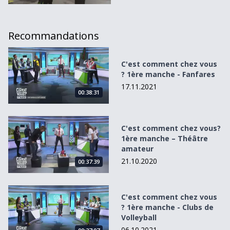
Recommandations
C&#039;est comment chez vous ? 1ère manche - Fanfares
C'est comment chez vous
? 1ère manche - Fanfares
17.11.2021
00:38:31
C&#039;est comment chez vous? 1ère manche – Théâtre
C'est comment chez vous?
1ère manche – Théâtre
amateur
21.10.2020
00:37:39
C&#039;est comment chez vous ? 1ère manche - Clubs de 
C'est comment chez vous
? 1ère manche - Clubs de
Volleyball
06.10.2021