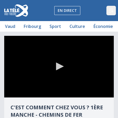
La Télé - Télévision régionale Vaud et Fribourg
EN DIRECT
Op
Vaud
Fribourg
Sport
Culture
Économie
Le jeu qui oppose fribourgeois et vaudois
C'est comment chez vous ? 1ère manche - Chemins de fer
0
seconds
C'EST COMMENT CHEZ VOUS ? 1ÈRE
of
37
MANCHE - CHEMINS DE FER
minutes,