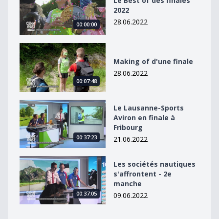
Le Best of des finales
2022
28.06.2022
00:00:00
Making of d&#039;une finale
Making of d'une finale
28.06.2022
00:07:48
Le Lausanne-Sports Aviron en finale à Fribourg
Le Lausanne-Sports
Aviron en finale à
Fribourg
00:37:23
21.06.2022
Les sociétés nautiques s&#039;affrontent - 2e manche
Les sociétés nautiques
s'affrontent - 2e
manche
00:37:05
09.06.2022