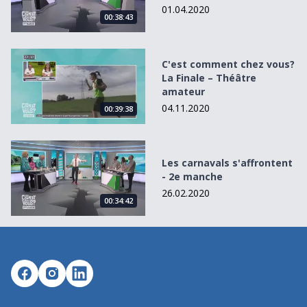
01.04.2020
00:38:43
C&#039;est comment chez vous? La Finale – Théâtre ama
C'est comment chez vous?
La Finale – Théâtre
amateur
04.11.2020
00:39:38
Les carnavals s&#039;affrontent - 2e manche
Les carnavals s'affrontent
- 2e manche
26.02.2020
00:34:42