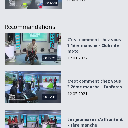
00:37:28
Recommandations
C&#039;est comment chez vous ? 1ère manche - Clubs de
C'est comment chez vous
? 1ère manche - Clubs de
moto
12.01.2022
00:38:22
C&#039;est comment chez vous ? 2ème manche - Fanfare
C'est comment chez vous
? 2ème manche - Fanfares
12.05.2021
00:37:49
Les jeunesses s&#039;affrontent - 1ère manche
Les jeunesses s'affrontent
- 1ère manche