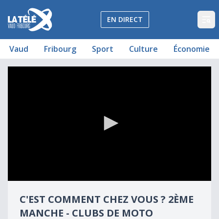
La Télé - Télévision régionale Vaud et Fribourg
EN DIRECT
Op
Vaud
Fribourg
Sport
Culture
Économie
Le jeu qui oppose fribourgeois et vaudois
C'est comment chez vous ? 2ème manche - Clubs de moto
0
seconds
C'EST COMMENT CHEZ VOUS ? 2ÈME
of
37
MANCHE - CLUBS DE MOTO
minutes,