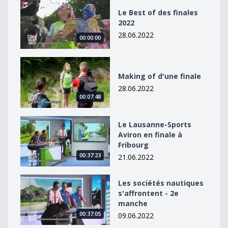
Le Best of des finales 2022
Le Best of des finales
2022
28.06.2022
00:00:00
Making of d&#039;une finale
Making of d'une finale
28.06.2022
00:07:48
Le Lausanne-Sports Aviron en finale à Fribourg
Le Lausanne-Sports
Aviron en finale à
Fribourg
00:37:23
21.06.2022
Les sociétés nautiques s&#039;affrontent - 2e manche
Les sociétés nautiques
s'affrontent - 2e
manche
00:37:05
09.06.2022