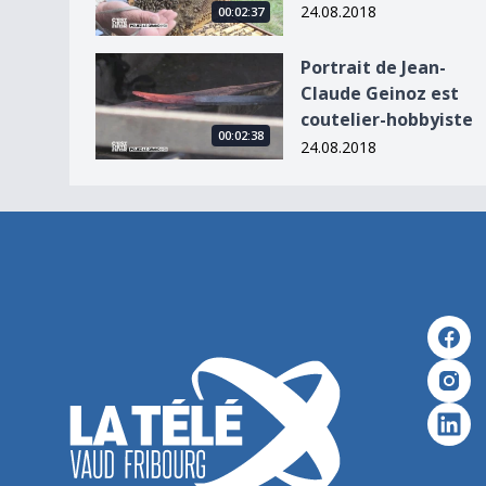
24.08.2018
00:02:37
Portrait de Jean-Claude Geinoz est coutelier-ho
Portrait de Jean-
Claude Geinoz est
coutelier-hobbyiste
00:02:38
24.08.2018