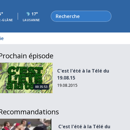
Rechercher
5°
17°
R-GLÂNE
LAUSANNE
ie
Prochain épisode
C&#039;est l&#039;été à la Télé du 19.08.15
C'est l'été à la Télé du
19.08.15
19.08.2015
00:35:53
Recommandations
C&#039;est l&#039;été à la Télé du 22-08-09 - Hockeyades
C'est l'été à la Télé du