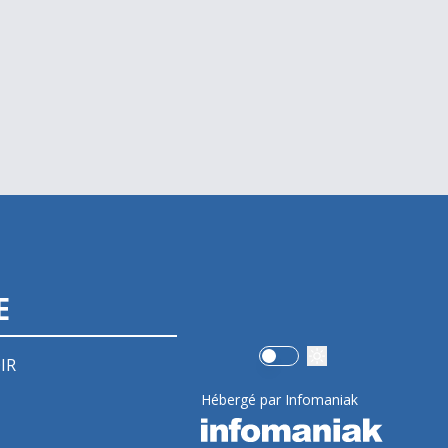
E
Use setting
IR
Hébergé par Infomaniak