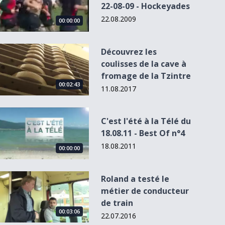
22-08-09 - Hockeyades
22.08.2009
00:00:00
Découvrez les coulisses de la cave à fromage de la Tzintre
Découvrez les
coulisses de la cave à
fromage de la Tzintre
00:02:43
11.08.2017
C&#039;est l&#039;été à la Télé du 18.08.11 - Best Of n°4
C'est l'été à la Télé du
18.08.11 - Best Of n°4
18.08.2011
00:00:00
Roland a testé le métier de conducteur de train
Roland a testé le
métier de conducteur
de train
00:03:06
22.07.2016