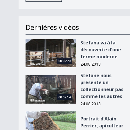
Dernières vidéos
Stefana va à la découverte d&#039;une ferme 
Stefana va à la
découverte d'une
ferme moderne
00:02:20
24.08.2018
Stefane nous
Stefane nous présente un collectionneur pas c
présente un
collectionneur pas
comme les autres
00:02:14
24.08.2018
Portrait d&#039;Alain Perrier, apiculteur
Portrait d'Alain
Perrier, apiculteur