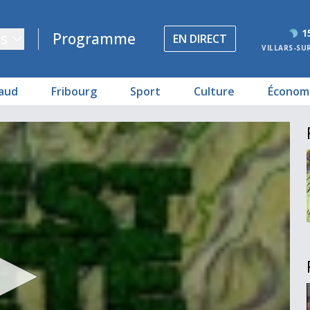
1
s
Programme
EN DIRECT
VILLARS-SU
aud
Fribourg
Sport
Culture
Économ