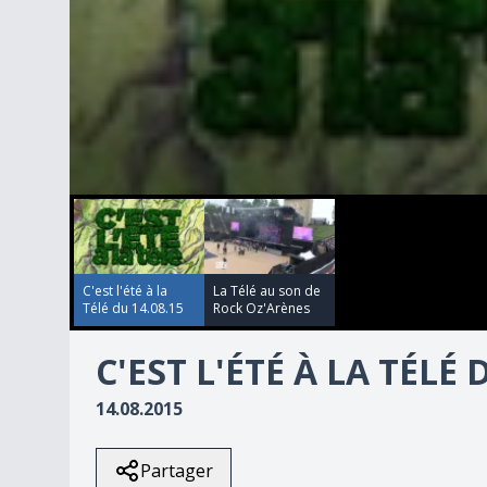
00:00:00
00:00:00
0
seconds
of
36
minutes,
19
C'est l'été à la
La Télé au son de
seconds
Volume
Télé du 14.08.15
Rock Oz'Arènes
90%
C'EST L'ÉTÉ À LA TÉLÉ 
14.08.2015
Partager