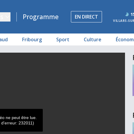
1
s
Programme
EN DIRECT
VILLARS-SU
aud
Fribourg
Sport
Culture
Économ
éo ne peut être lue.
 d'erreur: 232011)