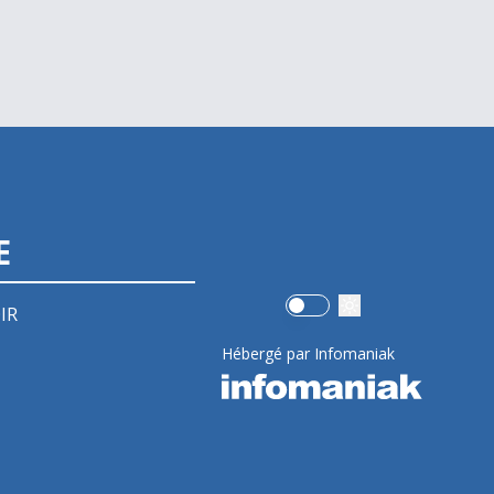
E
Use setting
IR
Hébergé par Infomaniak