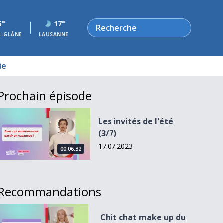
Rechercher
5°
17°
R-GLÂNE
LAUSANNE
ie
Prochain épisode
Les invités de l&#039;été (3/7)
Les invités de l'été
(3/7)
17.07.2023
00:06:32
Recommandations
Chit chat make up du 17 octobre 2022
Chit chat make up du