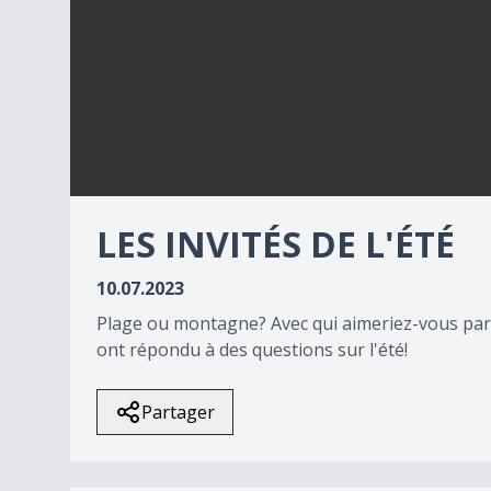
0
seconds
LES INVITÉS DE L'ÉTÉ
of
0
seconds
Volume
10.07.2023
0%
Plage ou montagne? Avec qui aimeriez-vous parti
ont répondu à des questions sur l'été!
Partager