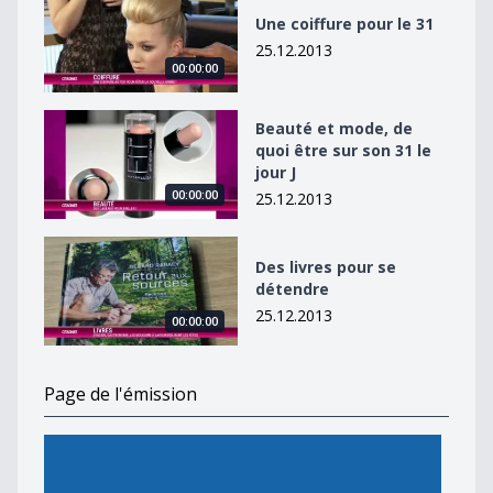
Une coiffure pour le 31
25.12.2013
00:00:00
Beauté et mode, de quoi être sur son 31 le jour J
Beauté et mode, de
quoi être sur son 31 le
jour J
00:00:00
25.12.2013
Des livres pour se détendre
Des livres pour se
détendre
25.12.2013
00:00:00
Page de l'émission