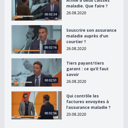
Affilié à deux caisses
maladie. Que faire ?
26.08.2020
00:02:24
Souscrire son assurance maladie auprès d&#039;un cou
Souscrire son assurance
maladie auprès d'un
courtier ?
00:02:16
26.08.2020
Tiers payant/tiers garant : ce qu’il faut savoir
Tiers payant/tiers
garant : ce qu’il faut
savoir
00:02:51
26.08.2020
Qui contrôle les factures envoyées à l’assurance malad
Qui contrôle les
factures envoyées à
l’assurance maladie ?
00:02:56
20.08.2020