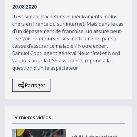
41
20.08.2020
seconds
Il est simple d’acheter ses médicaments moins
chers en France ou sur internet. Mais dans le cas
d’un dépassement de franchise, un assuré peut-
il se voir rembourser ses médicaments par sa
caisse d’assurance maladie ? Notre expert
Samuel Copt, agent général Neuchâtel et Nord
vaudois pour la CSS assurance, répond à la
question d’un téléspectateur
Partager
Dernières vidéos
Affilié à deux caisses maladie. Que faire ?