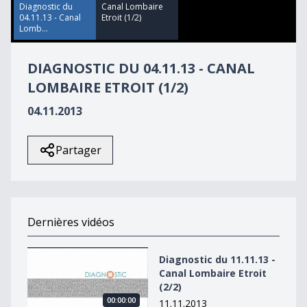
48
Diagnostic du
Canal Lombaire
seconds
04.11.13 - Canal
Etroit (1/2)
Lomb...
DIAGNOSTIC DU 04.11.13 - CANAL
LOMBAIRE ETROIT (1/2)
04.11.2013
Partager
Dernières vidéos
Diagnostic du 11.11.13 - Canal Lombaire Etroit (2/2)
Diagnostic du 11.11.13 -
Canal Lombaire Etroit
(2/2)
00:00:00
11.11.2013