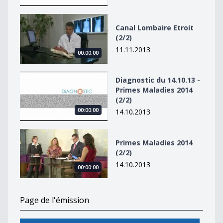
Canal Lombaire Etroit (2/2)
Canal Lombaire Etroit
(2/2)
11.11.2013
00:00:00
Diagnostic du 14.10.13 - Primes Maladies 2014 (2/2)
Diagnostic du 14.10.13 -
Primes Maladies 2014
(2/2)
00:00:00
14.10.2013
Primes Maladies 2014 (2/2)
Primes Maladies 2014
(2/2)
14.10.2013
00:00:00
Page de l'émission