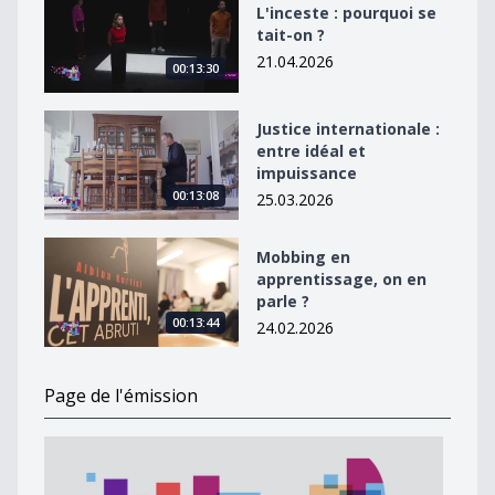
L'inceste : pourquoi se
tait-on ?
21.04.2026
00:13:30
Justice internationale : entre idéal et impuissance
Justice internationale :
entre idéal et
impuissance
00:13:08
25.03.2026
Mobbing en apprentissage, on en parle ?
Mobbing en
apprentissage, on en
parle ?
00:13:44
24.02.2026
Page de l'émission