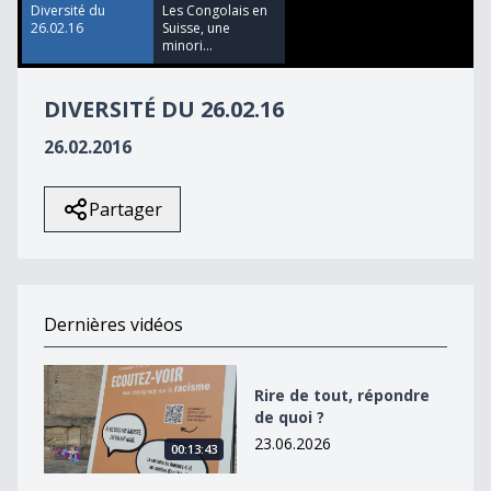
55
Diversité du
Les Congolais en
seconds
26.02.16
Suisse, une
minori...
DIVERSITÉ DU 26.02.16
26.02.2016
Partager
Dernières vidéos
Rire de tout, répondre de quoi ?
Rire de tout, répondre
de quoi ?
23.06.2026
00:13:43