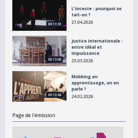
L&#039;inceste : pourquoi se tait-on ?
L'inceste : pourquoi se
tait-on ?
21.04.2026
00:13:30
Justice internationale : entre idéal et impuissance
Justice internationale :
entre idéal et
impuissance
00:13:08
25.03.2026
Mobbing en apprentissage, on en parle ?
Mobbing en
apprentissage, on en
parle ?
00:13:44
24.02.2026
Page de l'émission