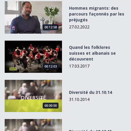
Hommes migrants: des parcours façonnés par les préjug
Hommes migrants: des
parcours façonnés par les
préjugés
27.02.2022
00:12:58
Quand les folklores suisses et albanais se découvrent
Quand les folklores
suisses et albanais se
découvrent
17.03.2017
00:12:03
Diversité du 31.10.14
Diversité du 31.10.14
31.10.2014
00:00:00
Diversité du 18.12.15