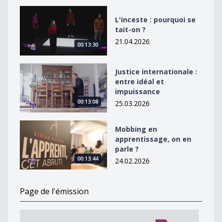
L&#039;inceste : pourquoi se tait-on ?
L'inceste : pourquoi se
tait-on ?
21.04.2026
00:13:30
Justice internationale : entre idéal et impuissance
Justice internationale :
entre idéal et
impuissance
00:13:08
25.03.2026
Mobbing en apprentissage, on en parle ?
Mobbing en
apprentissage, on en
parle ?
00:13:44
24.02.2026
Page de l'émission