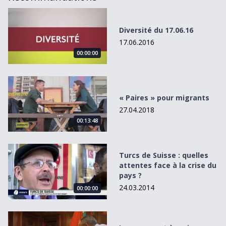
Diversité du 17.06.16
Diversité du 17.06.16
17.06.2016
00:00:00
« Paires » pour migrants
« Paires » pour migrants
27.04.2018
00:13:48
Turcs de Suisse : quelles attentes face à la crise du pays ?
Turcs de Suisse : quelles
attentes face à la crise du
pays ?
24.03.2014
00:00:00
Le passeport à croix blanche : un sésame