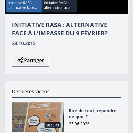
57
Initiative RASA :
Initiative RASA :
seconds
alternative face...
alternative face...
INITIATIVE RASA : ALTERNATIVE
FACE À L’IMPASSE DU 9 FÉVRIER?
23.10.2015
Partager
Dernières vidéos
Rire de tout, répondre de quoi ?
Rire de tout, répondre
de quoi ?
23.06.2026
00:13:43