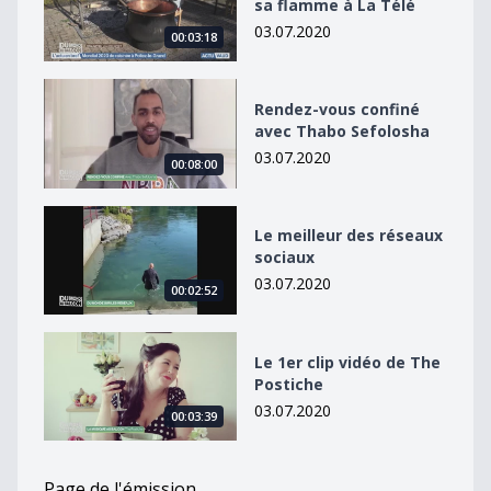
sa flamme à La Télé
03.07.2020
00:03:18
Rendez-vous confiné avec Thabo Sefolosha
Rendez-vous confiné
avec Thabo Sefolosha
03.07.2020
00:08:00
Le meilleur des réseaux sociaux
Le meilleur des réseaux
sociaux
03.07.2020
00:02:52
Le 1er clip vidéo de The Postiche
Le 1er clip vidéo de The
Postiche
03.07.2020
00:03:39
Page de l'émission