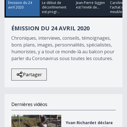
17
Émission du 24
Le début de
Jean-Pierre Siggen
Caroline a
seconds
avril 2020
déconfinement
est l'invité de...
l'achat de
est progr...
meubles...
ÉMISSION DU 24 AVRIL 2020
Chroniques, interviews, conseils, témoignages,
bons plans, images, personnalités, spécialistes,
humoristes, y a tout ce monde-là au balcon pour
parler du Coronavirus sous toutes les coutures.
Partager
Dernières vidéos
Yvan Richardet déclare sa flamme à La Télé
Yvan Richardet déclare