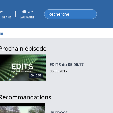
Rechercher
9°
26°
R-GLÂNE
LAUSANNE
ie
Prochain épisode
EDITS du 05.06.17
EDITS du 05.06.17
05.06.2017
00:12:58
Recommandations
BICROSS