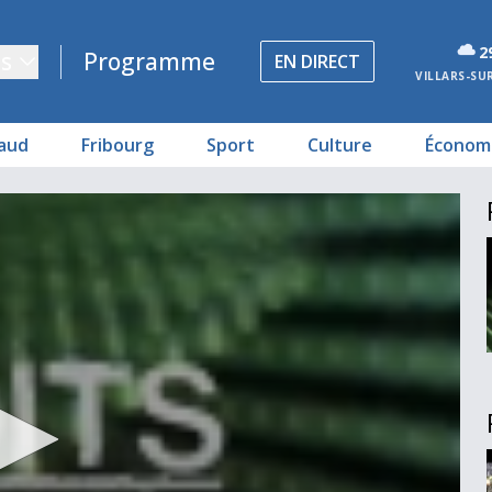
2
s
Programme
EN DIRECT
VILLARS-SU
aud
Fribourg
Sport
Culture
Économ