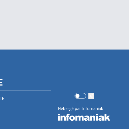
E
Use setting
IR
Hébergé par Infomaniak