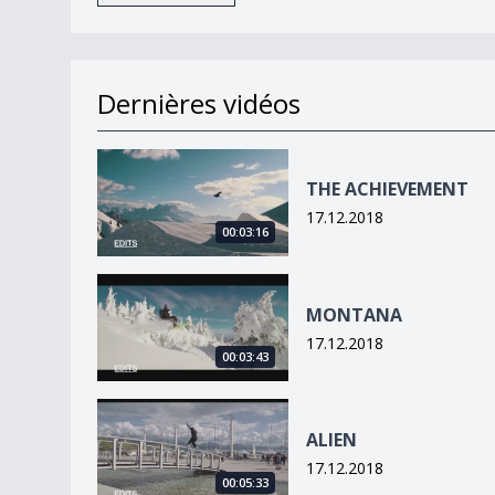
Dernières vidéos
THE ACHIEVEMENT
THE ACHIEVEMENT
17.12.2018
00:03:16
MONTANA
MONTANA
17.12.2018
00:03:43
ALIEN
ALIEN
17.12.2018
00:05:33