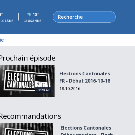
Rechercher
8°
18°
R-GLÂNE
LAUSANNE
ie
Prochain épisode
Elections Cantonales FR - Débat 2016-10-18
Elections Cantonales
FR - Débat 2016-10-18
18.10.2016
01:20:43
Recommandations
Elections Cantonales Fribourgeoises - Flash de 14h00
Elections Cantonales