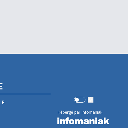
E
Use setting
IR
Hébergé par Infomaniak