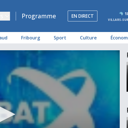
1
s
Programme
EN DIRECT
VILLARS-SU
aud
Fribourg
Sport
Culture
Économ
eveyse