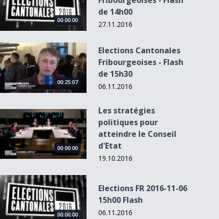
Fribourgeoises - Flash
de 14h00
00:00:00
27.11.2016
Elections Cantonales Fribourgeoises - Flash de 15h30
Elections Cantonales
Fribourgeoises - Flash
de 15h30
00:25:07
06.11.2016
Les stratégies
Les stratégies politiques pour atteindre le Conseil d&#039;E
politiques pour
atteindre le Conseil
d'Etat
00:00:00
19.10.2016
Elections FR 2016-11-06 15h00 Flash
Elections FR 2016-11-06
15h00 Flash
06.11.2016
00:00:00