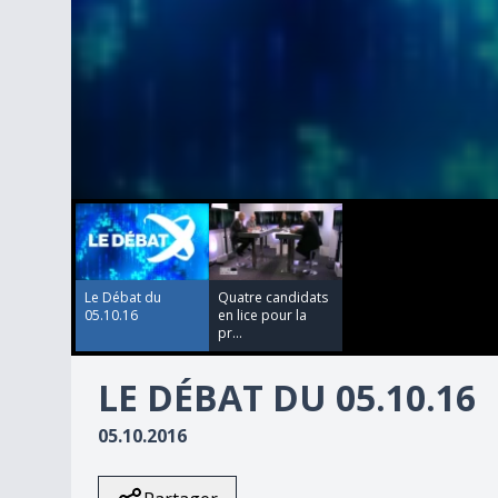
00:00:00
00:25:39
0
seconds
of
25
minutes,
39
Le Débat du
Quatre candidats
seconds
Volume
05.10.16
en lice pour la
90%
pr...
LE DÉBAT DU 05.10.16
05.10.2016