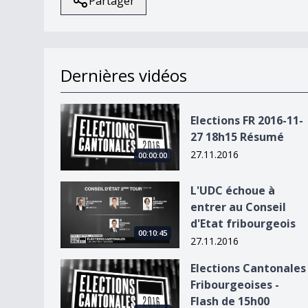
Partager
Dernières vidéos
Elections FR 2016-11-27 18h15 Résumé
Elections FR 2016-11-
27 18h15 Résumé
27.11.2016
00:00:00
L&#039;UDC échoue à entrer au Conseil d&#039;
L'UDC échoue à
entrer au Conseil
d'Etat fribourgeois
00:10:45
27.11.2016
Elections Cantonales Fribourgeoises - Flash de 
Elections Cantonales
Fribourgeoises -
Flash de 15h00