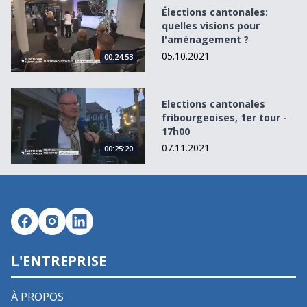
Élections cantonales: quelles visions pour l&#039;aména
Élections cantonales:
quelles visions pour
l'aménagement ?
05.10.2021
00:24:53
Elections cantonales fribourgeoises, 1er tour - 17h00
Elections cantonales
fribourgeoises, 1er tour -
17h00
07.11.2021
00:25:20
L'ENTREPRISE
À PROPOS