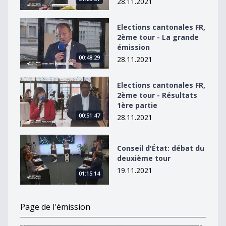
28.11.2021
Elections cantonales FR, 2ème tour - La grande émissi
Elections cantonales FR,
2ème tour - La grande
émission
00:48:29
28.11.2021
Elections cantonales FR, 2ème tour - Résultats 1ère pa
Elections cantonales FR,
2ème tour - Résultats
1ère partie
00:51:47
28.11.2021
Conseil d&#039;État: débat du deuxième tour
Conseil d'État: débat du
deuxième tour
19.11.2021
01:15:14
Page de l'émission