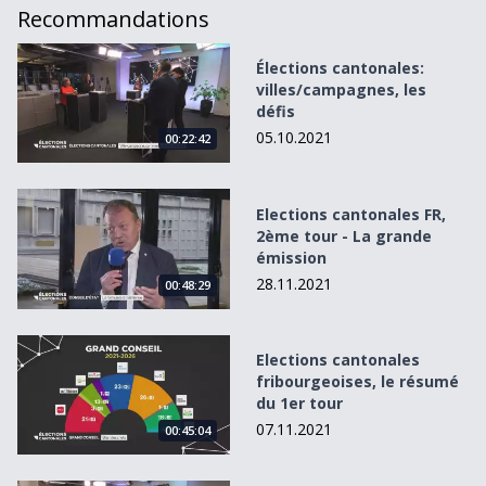
Recommandations
Élections cantonales: villes/campagnes, les défis
Élections cantonales:
villes/campagnes, les
défis
05.10.2021
00:22:42
Elections cantonales FR, 2ème tour - La grande émission
Elections cantonales FR,
2ème tour - La grande
émission
28.11.2021
00:48:29
Elections cantonales fribourgeoises, le résumé du 1er tou
Elections cantonales
fribourgeoises, le résumé
du 1er tour
07.11.2021
00:45:04