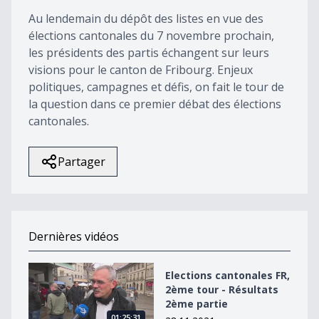
50
Au lendemain du dépôt des listes en vue des
seconds
élections cantonales du 7 novembre prochain,
les présidents des partis échangent sur leurs
visions pour le canton de Fribourg. Enjeux
politiques, campagnes et défis, on fait le tour de
la question dans ce premier débat des élections
cantonales.
Partager
Dernières vidéos
Elections cantonales FR, 2ème tour - Résultats 2ème pa
Elections cantonales FR,
2ème tour - Résultats
2ème partie
01:25:31