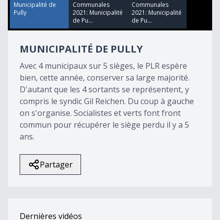
13
Municipalité de
Communales
Communales
seconds
Pully
2021: Municipalité
2021: Municipalité
de Pu...
de Pu...
MUNICIPALITÉ DE PULLY
Avec 4 municipaux sur 5 sièges, le PLR espère
bien, cette année, conserver sa large majorité.
D'autant que les 4 sortants se représentent, y
compris le syndic Gil Reichen. Du coup à gauche
on s'organise. Socialistes et verts font front
commun pour récupérer le siège perdu il y a 5
ans.
Partager
Dernières vidéos