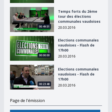
Temps forts du 2ème tour des élections communales 
Temps forts du 2ème
tour des élections
communales vaudoises
00:49:51
20.03.2016
Elections communales vaudoises - Flash de 17h00
Elections communales
vaudoises - Flash de
17h00
00:00:00
20.03.2016
Elections communales vaudoises - Flash de 17h00
Elections communales
vaudoises - Flash de
17h00
00:23:48
20.03.2016
Page de l'émission