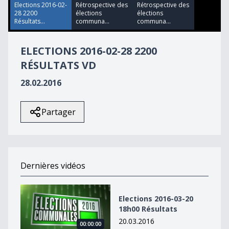
20
Elections 2016-02-
Rétrospective des
Rétrospective des
seconds
28 2200
élections
élections
Résultats...
communa...
communa...
ELECTIONS 2016-02-28 2200
RÉSULTATS VD
28.02.2016
Partager
Dernières vidéos
Elections 2016-03-20 18h00 Résultats
Elections 2016-03-20
18h00 Résultats
20.03.2016
00:00:00