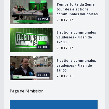
Temps forts du 2ème tour des élections communales 
Temps forts du 2ème
tour des élections
communales vaudoises
00:49:51
20.03.2016
Elections communales vaudoises - Flash de 17h00
Elections communales
vaudoises - Flash de
17h00
00:00:00
20.03.2016
Elections communales vaudoises - Flash de 17h00
Elections communales
vaudoises - Flash de
17h00
00:23:48
20.03.2016
Page de l'émission