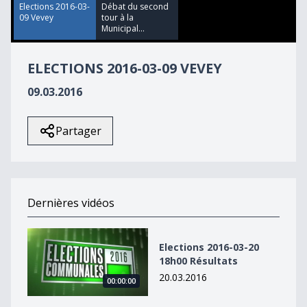
32
Elections 2016-03-
Débat du second
seconds
09 Vevey
tour à la
Municipal...
ELECTIONS 2016-03-09 VEVEY
09.03.2016
Partager
Dernières vidéos
Elections 2016-03-20 18h00 Résultats
Elections 2016-03-20
18h00 Résultats
20.03.2016
00:00:00