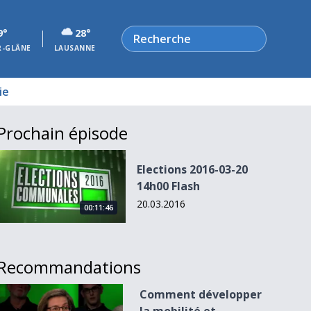
Rechercher
9°
28°
R-GLÂNE
LAUSANNE
ie
Prochain épisode
Elections 2016-03-20 14h00 Flash
Elections 2016-03-20
14h00 Flash
20.03.2016
00:11:46
Recommandations
Comment développer la mobilité et dynamiser Vevey ?
Comment développer