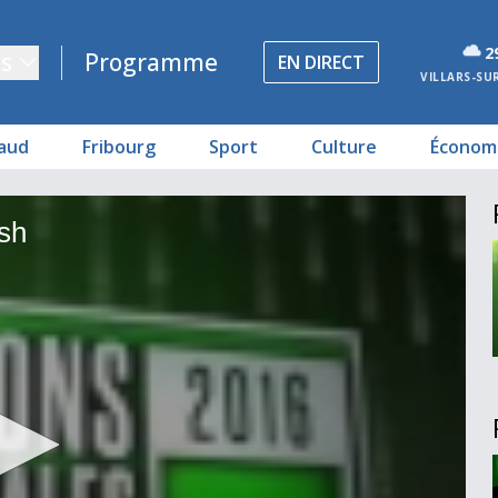
2
s
Programme
EN DIRECT
VILLARS-SU
aud
Fribourg
Sport
Culture
Économ
sh