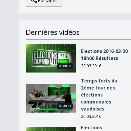
Partager
Dernières vidéos
Elections 2016-03-20 18h00 Résultats
Elections 2016-03-20
18h00 Résultats
20.03.2016
00:00:00
Temps forts du
Temps forts du 2ème tour des élections commu
2ème tour des
élections
communales
00:49:51
vaudoises
20.03.2016
Elections
Elections communales vaudoises - Flash de 17h