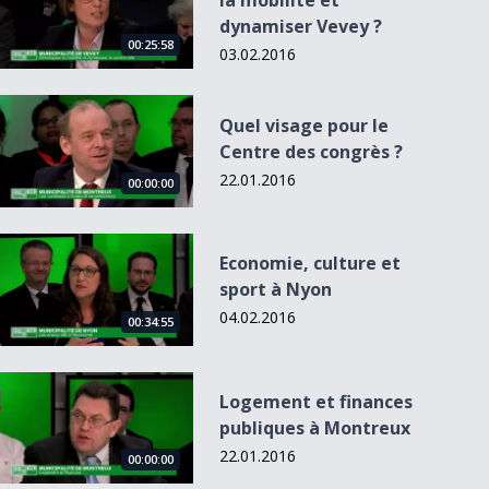
la mobilité et
dynamiser Vevey ?
00:25:58
03.02.2016
Quel visage pour le Centre des congrès ?
Quel visage pour le
Centre des congrès ?
22.01.2016
00:00:00
Economie, culture et sport à Nyon
Economie, culture et
sport à Nyon
04.02.2016
00:34:55
Logement et finances publiques à Montreux
Logement et finances
publiques à Montreux
22.01.2016
00:00:00