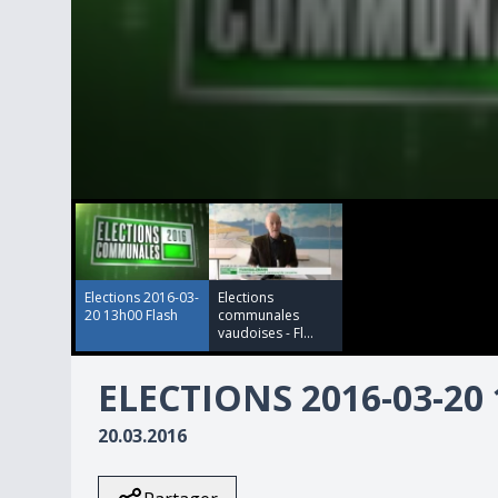
00:00:00
00:05:53
0
seconds
of
0
seconds
Volume
90%
Elections 2016-03-
Elections
20 13h00 Flash
communales
vaudoises - Fl...
ELECTIONS 2016-03-20
20.03.2016