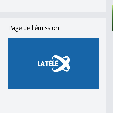
Page de l'émission
nales vaudoises
00