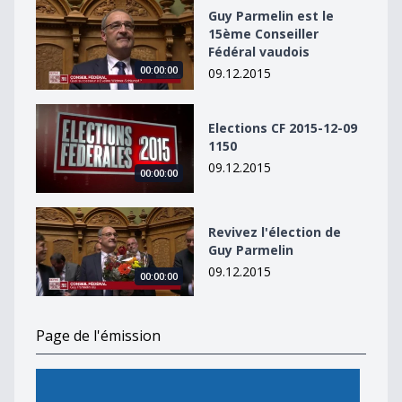
Guy Parmelin est le 15ème Conseiller Fédéral vaudois
Guy Parmelin est le
15ème Conseiller
Fédéral vaudois
00:00:00
09.12.2015
Elections CF 2015-12-09 1150
Elections CF 2015-12-09
1150
09.12.2015
00:00:00
Revivez l&#039;élection de Guy Parmelin
Revivez l'élection de
Guy Parmelin
09.12.2015
00:00:00
Page de l'émission