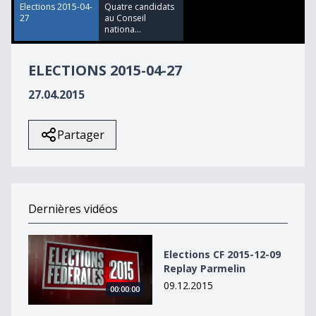
25
Elections 2015-04-
Quatre candidats
seconds
27
au Conseil
nationa...
ELECTIONS 2015-04-27
27.04.2015
Partager
Dernières vidéos
Elections CF 2015-12-09 Replay Parmelin
Elections CF 2015-12-09
Replay Parmelin
09.12.2015
00:00:00