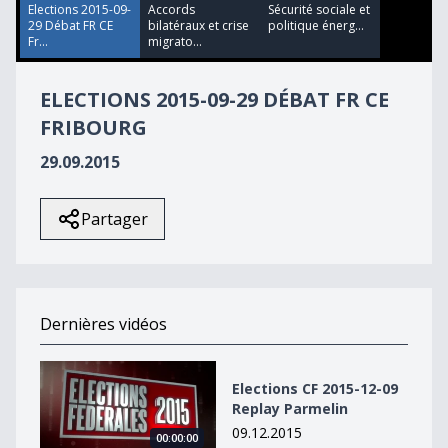
19
Elections 2015-09-
Accords
Sécurité sociale et
seconds
29 Débat FR CE
bilatéraux et crise
politique énerg...
Fr...
migrato...
ELECTIONS 2015-09-29 DÉBAT FR CE
FRIBOURG
29.09.2015
Partager
Dernières vidéos
Elections CF 2015-12-09 Replay Parmelin
Elections CF 2015-12-09
Replay Parmelin
09.12.2015
00:00:00