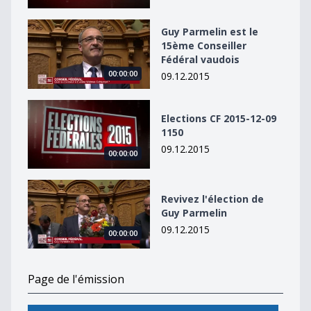
Guy Parmelin est le 15ème Conseiller Fédéral vaudois
Guy Parmelin est le
15ème Conseiller
Fédéral vaudois
00:00:00
09.12.2015
Elections CF 2015-12-09 1150
Elections CF 2015-12-09
1150
09.12.2015
00:00:00
Revivez l&#039;élection de Guy Parmelin
Revivez l'élection de
Guy Parmelin
09.12.2015
00:00:00
Page de l'émission