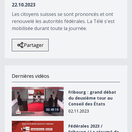
22.10.2023
Les citoyens suisses se sont prononcés et ont
renouvelé les autorités fédérales. La Télé s'est
mobilisée durant toute la journée.
Partager
Dernières vidéos
Fribourg : grand débat du deuxième tour au Conseil de
Fribourg : grand débat
du deuxième tour au
Conseil des États
00:49:19
02.11.2023
Fédérales 2023 / Fribourg / Le résumé de la journée
Fédérales 2023 /
Fribourg / Le résumé de