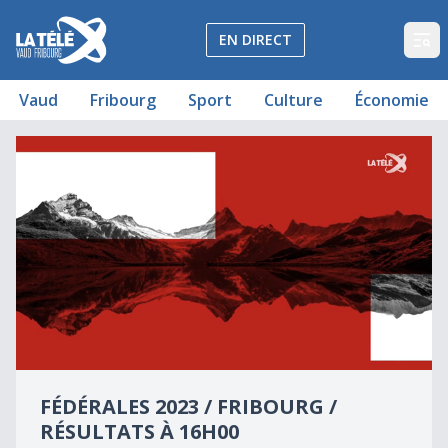
La Télé - Télévision régionale Vaud et Fribourg
EN DIRECT
Op
Vaud
Fribourg
Sport
Culture
Économie
Résultats des élections fédérales - Flash de 16h00
Fédérales 2023 / Fribourg / Résultats à 16h00
0
seconds
FÉDÉRALES 2023 / FRIBOURG /
of
0
RÉSULTATS À 16H00
seconds