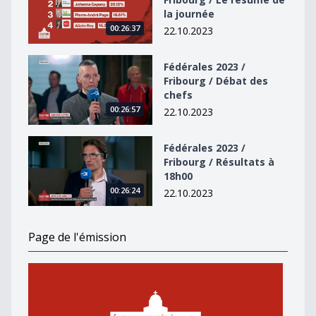
la journée
00:26:37
22.10.2023
Fédérales 2023 / Fribourg / Débat des chefs
Fédérales 2023 /
Fribourg / Débat des
chefs
00:26:57
22.10.2023
Fédérales 2023 / Fribourg / Résultats à 18h00
Fédérales 2023 /
Fribourg / Résultats à
18h00
00:26:24
22.10.2023
Page de l'émission