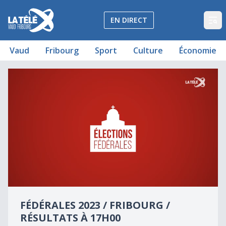
La Télé - Télévision régionale Vaud et Fribourg
EN DIRECT
Op
Vaud
Fribourg
Sport
Culture
Économie
Résultats des élections fédérales - Flash de 17h00
Fédérales 2023 / Fribourg / Résultats à 17h00
0
seconds
FÉDÉRALES 2023 / FRIBOURG /
of
0
RÉSULTATS À 17H00
seconds