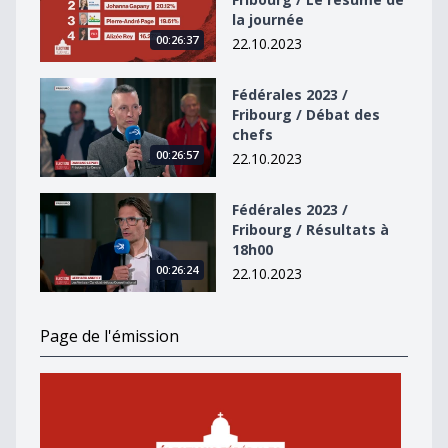
la journée
00:26:37
22.10.2023
Fédérales 2023 / Fribourg / Débat des chefs
Fédérales 2023 /
Fribourg / Débat des
chefs
00:26:57
22.10.2023
Fédérales 2023 / Fribourg / Résultats à 18h00
Fédérales 2023 /
Fribourg / Résultats à
18h00
00:26:24
22.10.2023
Page de l'émission