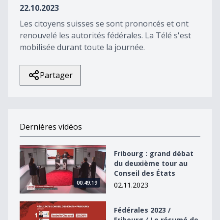
22.10.2023
Les citoyens suisses se sont prononcés et ont
renouvelé les autorités fédérales. La Télé s'est
mobilisée durant toute la journée.
Partager
Dernières vidéos
Fribourg : grand débat du deuxième tour au Conseil de
Fribourg : grand débat
du deuxième tour au
Conseil des États
00:49:19
02.11.2023
Fédérales 2023 / Fribourg / Le résumé de la journée
Fédérales 2023 /
Fribourg / Le résumé de