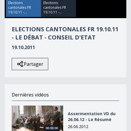
4
Elections
Elections
seconds
cantonales FR
cantonales FR
19.10.11 -...
19.10.11 -...
ELECTIONS CANTONALES FR 19.10.11
- LE DÉBAT - CONSEIL D'ETAT
19.10.2011
Partager
Dernières vidéos
Assermentation VD du 26.06.12 - Le Résumé
Assermentation VD du
26.06.12 - Le Résumé
26.06.2012
00:00:00