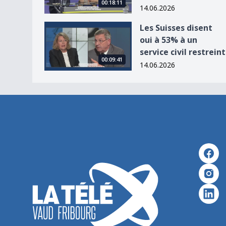
00:18:11
14.06.2026
Les Suisses disent oui à 53% à un service civil re
Les Suisses disent
oui à 53% à un
service civil restreint
00:09:41
14.06.2026