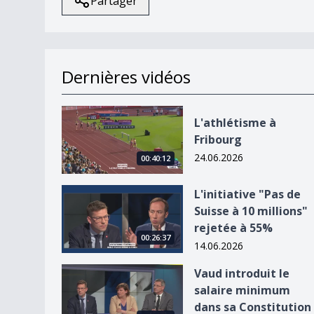
Partager
Dernières vidéos
L&#039;athlétisme à Fribourg
L'athlétisme à
Fribourg
24.06.2026
00:40:12
L&#039;initiative &quot;Pas de Suisse à 10 milli
L'initiative "Pas de
Suisse à 10 millions"
rejetée à 55%
00:26:37
14.06.2026
Vaud introduit le salaire minimum dans sa Const
Vaud introduit le
salaire minimum
dans sa Constitution