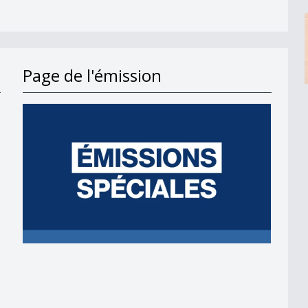
Page de l'émission
ons&quot; rejetée à 55%
itution