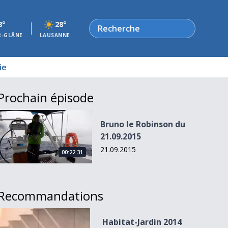
Rechercher
8°
28°
R-GLÂNE
LAUSANNE
ie
Prochain épisode
Bruno le Robinson du 21.09.2015
Bruno le Robinson du
21.09.2015
21.09.2015
00:22:31
Recommandations
Habitat-Jardin 2014 Emission 5
Habitat-Jardin 2014