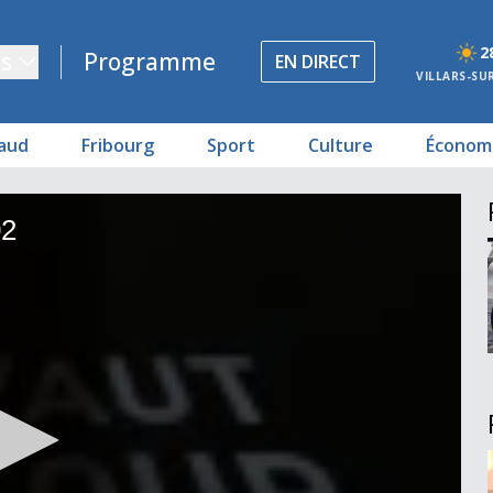
2
s
Programme
EN DIRECT
VILLARS-SU
aud
Fribourg
Sport
Culture
Économ
02