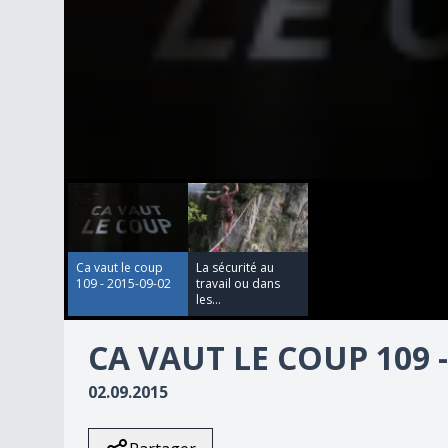
00:00:00
00:00:00
0
seconds
of
8
minutes,
10
Ca vaut le coup
La sécurité au
seconds
Volume
109 - 2015-09-02
travail ou dans
90%
les...
CA VAUT LE COUP 109 -
02.09.2015