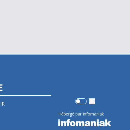
E
Use setting
IR
Hébergé par Infomaniak