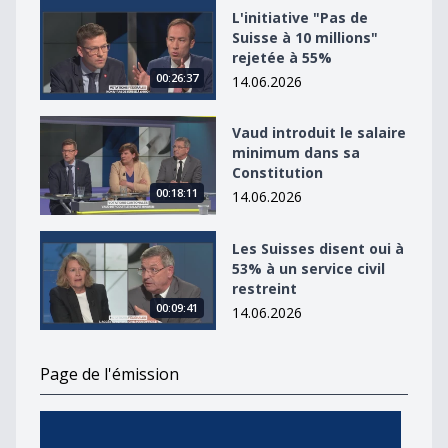
L&#039;initiative &quot;Pas de Suisse à 10 millions&qu
L'initiative "Pas de
Suisse à 10 millions"
rejetée à 55%
00:26:37
14.06.2026
Vaud introduit le salaire minimum dans sa Constitutio
Vaud introduit le salaire
minimum dans sa
Constitution
00:18:11
14.06.2026
Les Suisses disent oui à 53% à un service civil restreint
Les Suisses disent oui à
53% à un service civil
restreint
00:09:41
14.06.2026
Page de l'émission