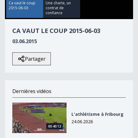
10
Ca vaut le coup
Une charte, un
seconds
2015-06-03
contrat de
confiance
CA VAUT LE COUP 2015-06-03
03.06.2015
Partager
Dernières vidéos
L&#039;athlétisme à Fribourg
L'athlétisme à Fribourg
24.06.2026
00:40:12