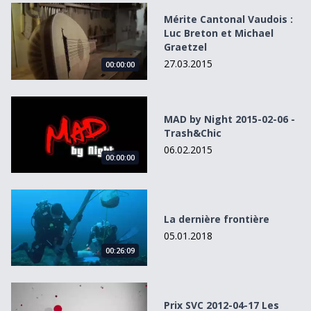
Mérite Cantonal Vaudois : Luc Breton et Michael Graetzel
Mérite Cantonal Vaudois :
Luc Breton et Michael
Graetzel
27.03.2015
00:00:00
MAD by Night 2015-02-06 - Trash&amp;Chic
MAD by Night 2015-02-06 -
Trash&Chic
06.02.2015
00:00:00
La dernière frontière
La dernière frontière
05.01.2018
00:26:09
Prix SVC 2012-04-17 Les nominés 1/6: Prodague SA
Prix SVC 2012-04-17 Les