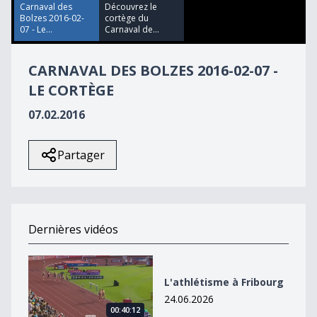
33
Carnaval des
Découvrez le
seconds
Bolzes 2016-02-
cortège du
07 - Le...
Carnaval de...
CARNAVAL DES BOLZES 2016-02-07 -
LE CORTÈGE
07.02.2016
Partager
Dernières vidéos
L&#039;athlétisme à Fribourg
L'athlétisme à Fribourg
24.06.2026
00:40:12