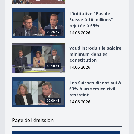
L&#039;initiative &quot;Pas de Suisse à 10 millions&qu
L'initiative "Pas de
Suisse à 10 millions"
rejetée à 55%
00:26:37
14.06.2026
Vaud introduit le salaire minimum dans sa Constitutio
Vaud introduit le salaire
minimum dans sa
Constitution
00:18:11
14.06.2026
Les Suisses disent oui à 53% à un service civil restreint
Les Suisses disent oui à
53% à un service civil
restreint
00:09:41
14.06.2026
Page de l'émission