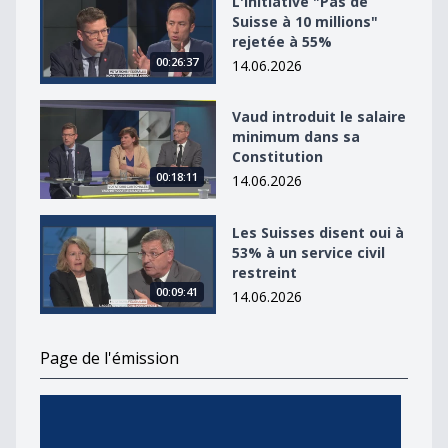
L'initiative "Pas de
Suisse à 10 millions"
rejetée à 55%
00:26:37
14.06.2026
Vaud introduit le salaire minimum dans sa Constitutio
Vaud introduit le salaire
minimum dans sa
Constitution
00:18:11
14.06.2026
Les Suisses disent oui à 53% à un service civil restreint
Les Suisses disent oui à
53% à un service civil
restreint
00:09:41
14.06.2026
Page de l'émission