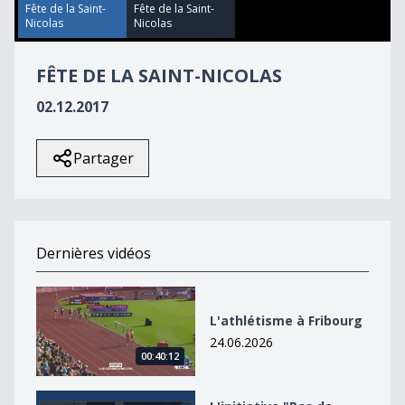
Fête de la Saint-
Fête de la Saint-
Nicolas
Nicolas
FÊTE DE LA SAINT-NICOLAS
02.12.2017
Partager
Dernières vidéos
L&#039;athlétisme à Fribourg
L'athlétisme à Fribourg
24.06.2026
00:40:12
L&#039;initiative &quot;Pas de Suisse à 10 millions&qu