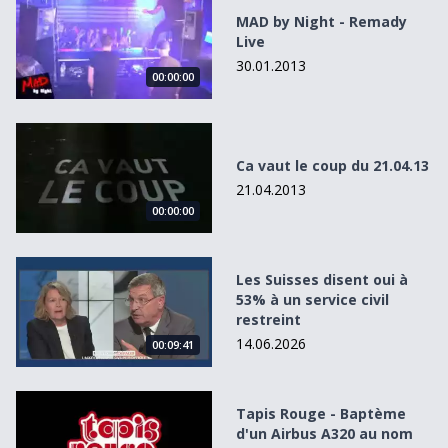
MAD by Night - Remady
Live
30.01.2013
00:00:00
Ca vaut le coup du 21.04.13
Ca vaut le coup du 21.04.13
21.04.2013
00:00:00
Les Suisses disent oui à 53% à un service civil restreint
Les Suisses disent oui à
53% à un service civil
restreint
14.06.2026
00:09:41
Tapis Rouge - Baptème d&#039;un Airbus A320 au nom de
Tapis Rouge - Baptème
d'un Airbus A320 au nom