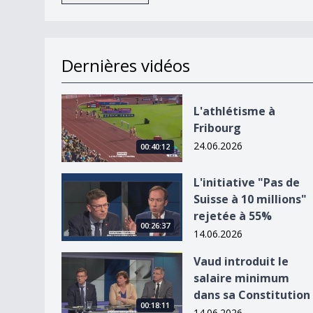
Dernières vidéos
L&#039;athlétisme à Fribourg
L'athlétisme à
Fribourg
24.06.2026
00:40:12
L&#039;initiative &quot;Pas de Suisse à 10 milli
L'initiative "Pas de
Suisse à 10 millions"
rejetée à 55%
00:26:37
14.06.2026
Vaud introduit le salaire minimum dans sa Const
Vaud introduit le
salaire minimum
dans sa Constitution
00:18:11
14.06.2026