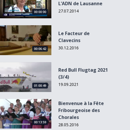
L’ADN de Lausanne
27.07.2014
00:00:00
Le Facteur de Clavecins
Le Facteur de
Clavecins
30.12.2016
00:06:42
Red Bull Flugtag 2021 (3/4)
Red Bull Flugtag 2021
(3/4)
19.09.2021
01:00:49
Bienvenue à la Fête Fribourgeoise des Chorales
Bienvenue à la Fête
Fribourgeoise des
Chorales
00:13:59
28.05.2016