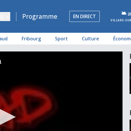
2
s
Programme
EN DIRECT
VILLARS-SU
aud
Fribourg
Sport
Culture
Économ
a