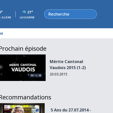
Rechercher
0°
21°
R-GLÂNE
LAUSANNE
ie
Prochain épisode
Mérite Cantonal Vaudois 2015 (1-2)
Mérite Cantonal
Vaudois 2015 (1-2)
20.03.2015
00:12:38
Recommandations
5 Ans du 27.07.2014 - L’ADN de Lausanne
5 Ans du 27.07.2014 -