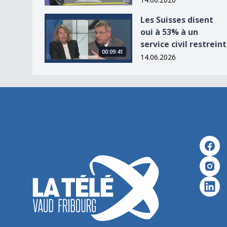
Les Suisses disent oui à 53% à un service civil re
Les Suisses disent
oui à 53% à un
service civil restreint
00:09:41
14.06.2026