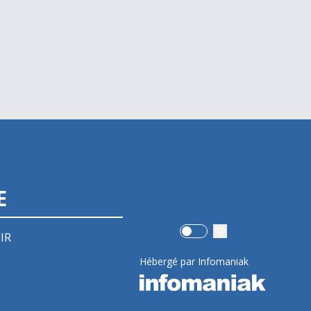
E
Use setting
IR
Hébergé par Infomaniak