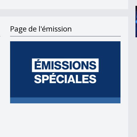
Page de l'émission
ons&quot; rejetée à 55%
itution