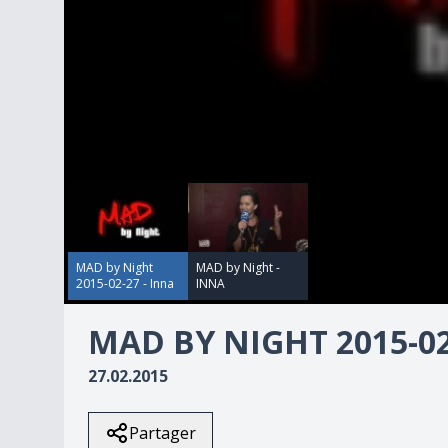
00:00:00
00:00:00
0
seconds
of
6
minutes,
0
Volume
MAD by Night
MAD by Night -
90%
2015-02-27 - Inna
INNA
MAD BY NIGHT 2015-02
27.02.2015
Partager