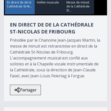
38
En direct de de la
Veillée musicale
Messe de minuit
minutes,
Cathédrale St-Ni...
de la Cathédrale
31
St...
seconds
EN DIRECT DE DE LA CATHÉDRALE
ST-NICOLAS DE FRIBOURG
Présidée par le Chanoine Jean-Jacques Martin, la
messe de minuit est retransmise en direct de la
Cathédrale St-Nicolas de Fribourg.
L'accompagnement musical est confié aux
solistes et à la Chapelle vocale instrumentale de
la Cathédrale, sous la direction de Jean-Claude
Fasel, avec Jean-Louis Feiertag à l'orgue.
Partager