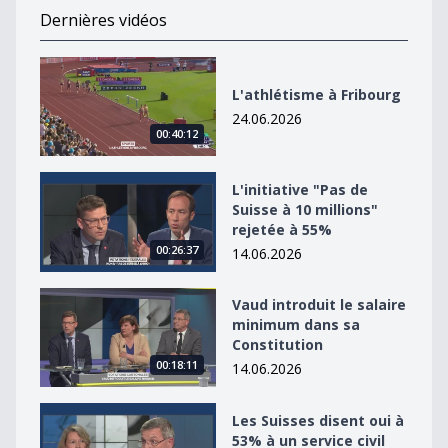
Dernières vidéos
L&#039;athlétisme à Fribourg
L'athlétisme à Fribourg
24.06.2026
00:40:12
L&#039;initiative &quot;Pas de Suisse à 10 millions&qu
L'initiative "Pas de
Suisse à 10 millions"
rejetée à 55%
00:26:37
14.06.2026
Vaud introduit le salaire minimum dans sa Constitutio
Vaud introduit le salaire
minimum dans sa
Constitution
00:18:11
14.06.2026
Les Suisses disent oui à 53% à un service civil restreint
Les Suisses disent oui à
53% à un service civil