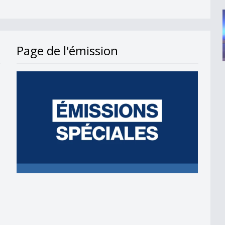
Page de l'émission
ons&quot; rejetée à 55%
itution