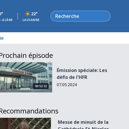
Rechercher
0°
22°
R-GLÂNE
LAUSANNE
ie
Prochain épisode
Émission spéciale: Les défis de l&#039;HFR
Émission spéciale: Les
défis de l'HFR
07.05.2024
00:52:32
Recommandations
Messe de minuit de la Cathédrale St-Nicolas de Fribourg
Messe de minuit de la