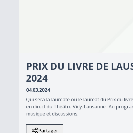
0
seconds
PRIX DU LIVRE DE LA
of
0
seconds
2024
Volume
90%
04.03.2024
Qui sera la lauréate ou le lauréat du Prix du li
en direct du Théâtre Vidy-Lausanne.. Au progra
musique et discussions.
Partager