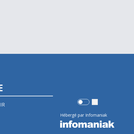
E
Use setting
IR
Hébergé par Infomaniak