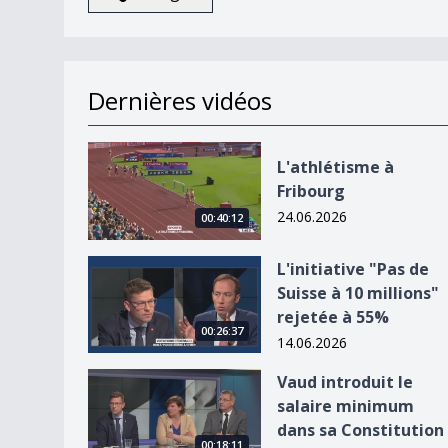
Dernières vidéos
L&#039;athlétisme à Fribourg
L'athlétisme à
Fribourg
24.06.2026
00:40:12
L&#039;initiative &quot;Pas de Suisse à 10 milli
L'initiative "Pas de
Suisse à 10 millions"
rejetée à 55%
00:26:37
14.06.2026
Vaud introduit le salaire minimum dans sa Const
Vaud introduit le
salaire minimum
dans sa Constitution
00:18:11