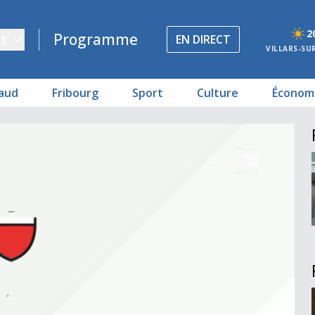
2
s
Programme
EN DIRECT
VILLARS-SU
aud
Fribourg
Sport
Culture
Économ
 remise du prix 2024