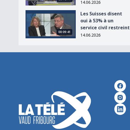
14.06.2026
Les Suisses disent oui à 53% à un service civil re
Les Suisses disent
oui à 53% à un
service civil restreint
00:09:41
14.06.2026