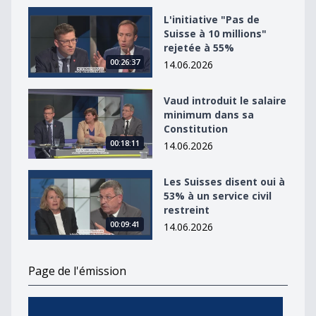
L&#039;initiative &quot;Pas de Suisse à 10 millions&qu
L'initiative "Pas de
Suisse à 10 millions"
rejetée à 55%
00:26:37
14.06.2026
Vaud introduit le salaire minimum dans sa Constitutio
Vaud introduit le salaire
minimum dans sa
Constitution
00:18:11
14.06.2026
Les Suisses disent oui à 53% à un service civil restreint
Les Suisses disent oui à
53% à un service civil
restreint
00:09:41
14.06.2026
Page de l'émission