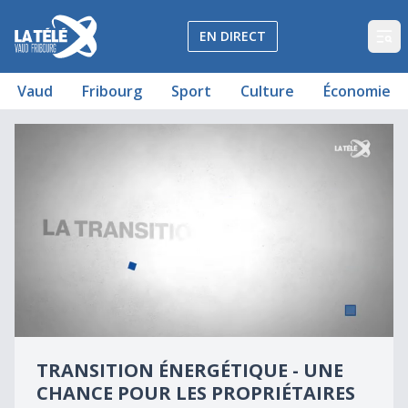
La Télé - Télévision régionale Vaud et Fribourg
EN DIRECT
Op
Vaud
Fribourg
Sport
Culture
Économie
Une opportunité pour les propriétaires
Transition énergétique - Une chance pour les propriétair
0
seconds
TRANSITION ÉNERGÉTIQUE - UNE
of
0
CHANCE POUR LES PROPRIÉTAIRES
seconds