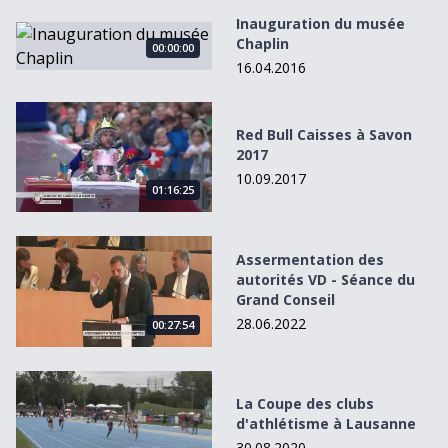
Inauguration du musée
Inauguration du musée Chaplin
Chaplin
00:00:00
16.04.2016
Red Bull Caisses à Savon 2017
Red Bull Caisses à Savon
2017
10.09.2017
01:16:25
Assermentation des autorités VD - Séance du Grand Conse
Assermentation des
autorités VD - Séance du
Grand Conseil
28.06.2022
00:27:54
La Coupe des clubs d&#039;athlétisme à Lausanne
La Coupe des clubs
d'athlétisme à Lausanne
30.08.2020